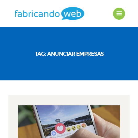
Home
TAG: ANUNCIAR EMPRESAS
Agência
Serviços
Portfolio
Orçamento
Clientes
Contato